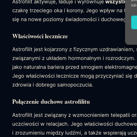
Astrofilit aktywuje, ładuje i wyrównuje
wszystkie si
lub
czakrę trzeciego oka i korony. Jego wpływ na te 
się na nowe poziomy świadomości i duchowego poł
Właściwości lecznicze
Astrofilit jest kojarzony z fizycznym uzdrawianiem
związanymi z układem hormonalnym i rozrodczym. U
jako naturalna bariera przed smogiem elektromag
Jego właściwości lecznicze mogą przyczyniać się 
zdrowia i dobrego samopoczucia.
Połączenie duchowe astrofilitu
Astrofilit jest związany z wzmocnieniem telepatii o
uczciwości w relacjach. Jego właściwości duchowe
i zrozumieniu między ludźmi, a także wspierają ucz