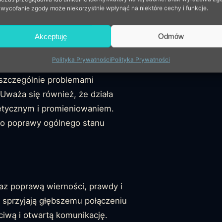
edem czakr ciała
, szczególnie
 wycofanie zgody może niekorzystnie wpłynąć na niektóre cechy i funkcje.
czakry może pomóc w otwieraniu
ączenia.
Akceptuję
Odmów
Polityka Prywatności
Polityka Prywatności
, szczególnie problemami
waża się również, że działa
netycznym i promieniowaniem.
do poprawy ogólnego stanu
raz poprawą wierności, prawdy i
 sprzyjają głębszemu połączeniu
ciwą i otwartą komunikację.