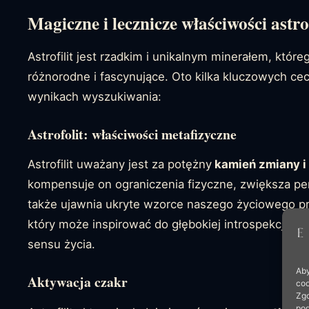
Magiczne i lecznicze właściwości astrof
Astrofilit jest rzadkim i unikalnym minerałem, któr
różnorodne i fascynujące. Oto kilka kluczowych ce
wynikach wyszukiwania:
Astrofolit: właściwości metafizyczne
Astrofilit uważany jest za potężny
kamień zmiany i 
kompensuje on ograniczenia fizyczne, zwiększa per
także ujawnia ukryte wzorce naszego życiowego pr
który może inspirować do głębokiej introspekcji i
sensu życia.
Aby
Aktywacja czakr
coo
Zgo
pod