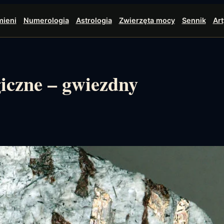
mieni
Numerologia
Astrologia
Zwierzęta mocy
Sennik
Art
giczne – gwiezdny