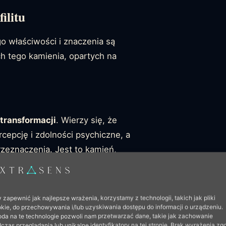
ilitu
ego właściwości i znaczenia są
ch tego kamienia, opartych na
transformacji
. Wierzy się, że
cepcję i zdolności psychiczne, a
zeznaczenia. Jest to kamień,
 pomagać w odkrywaniu głębszego
 zapewnić jak najlepsze wrażenia, korzystamy z technologii, takich jak pliki
kie, do przechowywania i/lub uzyskiwania dostępu do informacji o urządzeniu.
da na te technologie pozwoli nam przetwarzać dane, takie jak zachowanie
czas przeglądania lub unikalne identyfikatory na tej stronie. Brak wyrażenia zg