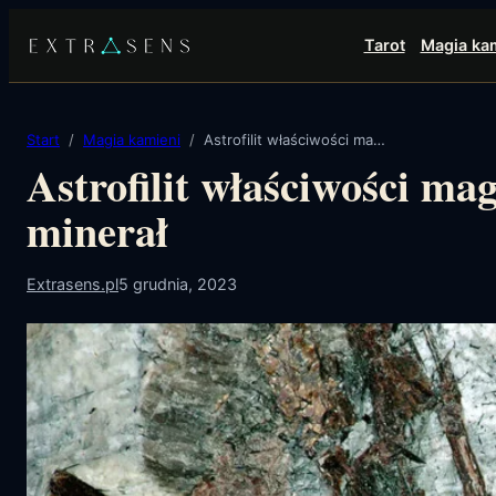
Przejdź
Tarot
Magia ka
do
treści
Start
Magia kamieni
Astrofilit właściwości magiczne – gwiezdny minerał
Astrofilit właściwości ma
minerał
Extrasens.pl
5 grudnia, 2023