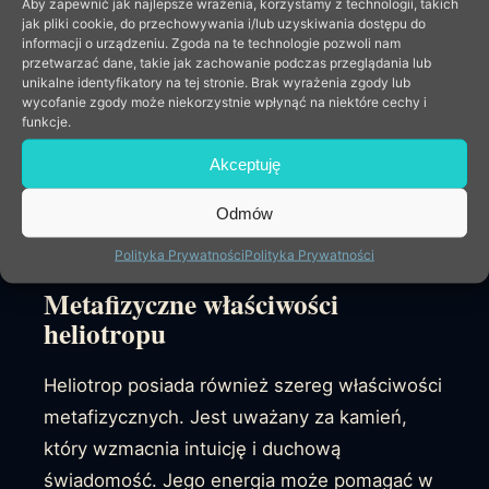
Aby zapewnić jak najlepsze wrażenia, korzystamy z technologii, takich
myśli i energii w pozytywne. Uważa się, że
jak pliki cookie, do przechowywania i/lub uzyskiwania dostępu do
kamień ten działa jak filtr, absorbując
informacji o urządzeniu. Zgoda na te technologie pozwoli nam
przetwarzać dane, takie jak zachowanie podczas przeglądania lub
negatywne emocje i przekształcając je w
unikalne identyfikatory na tej stronie. Brak wyrażenia zgody lub
pozytywne wibracje. Dzięki temu, osoby
wycofanie zgody może niekorzystnie wpłynąć na niektóre cechy i
funkcje.
noszące heliotrop mogą odczuwać wzrost
Akceptuję
pozytywnego nastawienia, siły woli oraz
odwagi do pokonywania codziennych
Odmów
wyzwań.
Polityka Prywatności
Polityka Prywatności
Metafizyczne właściwości
heliotropu
Heliotrop posiada również szereg właściwości
metafizycznych. Jest uważany za kamień,
który wzmacnia intuicję i duchową
świadomość. Jego energia może pomagać w