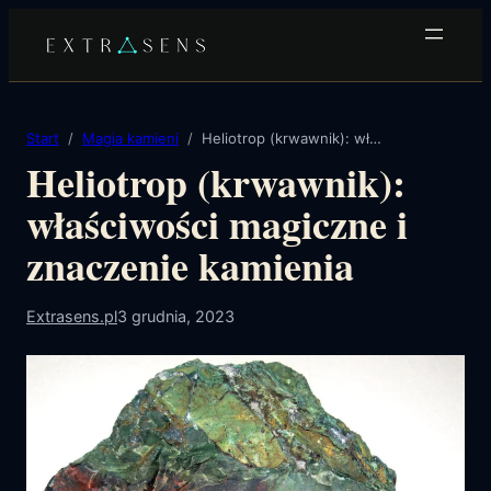
Przejdź
do
treści
Start
Magia kamieni
Heliotrop (krwawnik): właściwości magiczne i znaczenie kamienia
Heliotrop (krwawnik):
właściwości magiczne i
znaczenie kamienia
Extrasens.pl
3 grudnia, 2023