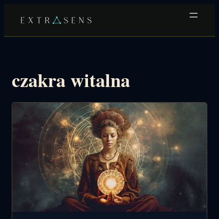
Przejdź
do
treści
czakra witalna