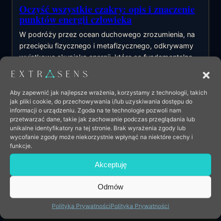
Oczyść wszystkie czakry: opis i znaczenie
punktów energii człowieka
W podróży przez ocean duchowego zrozumienia, na
przecięciu fizycznego i metafizycznego, odkrywamy
wyjątkowe skupiska energii, które są fundamentalne…
Czytaj dalej
Aby zapewnić jak najlepsze wrażenia, korzystamy z technologii, takich
jak pliki cookie, do przechowywania i/lub uzyskiwania dostępu do
informacji o urządzeniu. Zgoda na te technologie pozwoli nam
przetwarzać dane, takie jak zachowanie podczas przeglądania lub
unikalne identyfikatory na tej stronie. Brak wyrażenia zgody lub
wycofanie zgody może niekorzystnie wpłynąć na niektóre cechy i
funkcje.
Akceptuję
extrasens
Odmów
Wiedza, intuicja i narzędzia pomagające lepiej rozumieć
Polityka Prywatności
Polityka Prywatności
siebie.