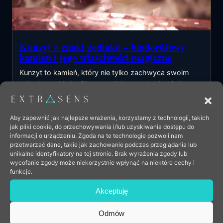
Kunzyt a znaki zodiaku – bladoróżowy
kamień i jego właściwości magiczne
Kunzyt to kamień, który nie tylko zachwyca swoim
subtelnym, bladoróżowym pięknem, ale również
unikalnymi właściwościami astrologicznymi. Jego
blask…
Aby zapewnić jak najlepsze wrażenia, korzystamy z technologii, takich
jak pliki cookie, do przechowywania i/lub uzyskiwania dostępu do
Czytaj dalej
informacji o urządzeniu. Zgoda na te technologie pozwoli nam
przetwarzać dane, takie jak zachowanie podczas przeglądania lub
unikalne identyfikatory na tej stronie. Brak wyrażenia zgody lub
wycofanie zgody może niekorzystnie wpłynąć na niektóre cechy i
funkcje.
Akceptuję
Odmów