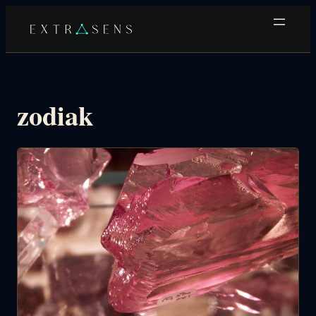
Przejdź
do
treści
zodiak