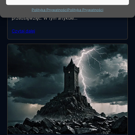
Mag to karta tarota, która reprezentuje siłę twórczą,
Polityka Prywatności
Polityka Prywatności
zdolność do manifestacji i początek nowych
przedsięwzięć. W tym artykule…
Czytaj dalej