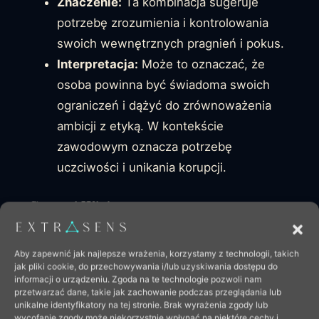
Znaczenie:
Ta kombinacja sugeruje
potrzebę zrozumienia i kontrolowania
swoich wewnętrznych pragnień i pokus.
Interpretacja:
Może to oznaczać, że
osoba powinna być świadoma swoich
ograniczeń i dążyć do zrównoważenia
ambicji z etyką. W kontekście
zawodowym oznacza potrzebę
uczciwości i unikania korupcji.
Cesarz i Wieża:
Znaczenie:
Kombinacja ta wskazuje na
Aby zapewnić jak najlepsze wrażenia, korzystamy z technologii, takich
nieoczekiwane zmiany i wyzwania, które
jak pliki cookie, do przechowywania i/lub uzyskiwania dostępu do
mogą zburzyć istniejącą strukturę.
informacji o urządzeniu. Zgoda na te technologie pozwoli nam
przetwarzać dane, takie jak zachowanie podczas przeglądania lub
Interpretacja:
Może to sugerować, że
unikalne identyfikatory na tej stronie. Brak wyrażenia zgody lub
wycofanie zgody może niekorzystnie wpłynąć na niektóre cechy i