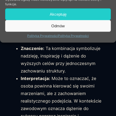
osoba powinna być przygotowana na
funkcje.
nagłe zmiany i gotowa odbudować swoją
Akceptuję
stabilność. W karierze oznacza
konieczność adaptacji do kryzysów.
Odmów
Cesarz i Gwiazda:
Polityka Prywatności
Polityka Prywatności
Znaczenie:
Ta kombinacja symbolizuje
nadzieję, inspirację i dążenie do
wyższych celów przy jednoczesnym
zachowaniu struktury.
Interpretacja:
Może to oznaczać, że
osoba powinna kierować się swoimi
marzeniami, ale z zachowaniem
realistycznego podejścia. W kontekście
zawodowym oznacza dążenie do
sukcesu poprzez inspirację i