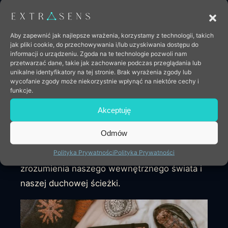
przewodnictwo. Jej pojawienie się w czytaniu
może wskazywać, że powinieneś zacząć
Aby zapewnić jak najlepsze wrażenia, korzystamy z technologii, takich
słuchać swojego
wewnętrznego
jak pliki cookie, do przechowywania i/lub uzyskiwania dostępu do
informacji o urządzeniu. Zgoda na te technologie pozwoli nam
przewodnika
lub intuicji. Może to być znak,
przetwarzać dane, takie jak zachowanie podczas przeglądania lub
że twoje wewnętrzne przewodnictwo jest
unikalne identyfikatory na tej stronie. Brak wyrażenia zgody lub
wycofanie zgody może niekorzystnie wpłynąć na niektóre cechy i
dostatecznie silne i powinieneś mu zaufać.
funkcje.
Wszystko to razem tworzy obraz Papieżycy
Akceptuję
jako karty duchowej wiedzy, intuicji i
Odmów
wewnętrznej mądrości. Jest to karta, która
Polityka Prywatności
Polityka Prywatności
zachęca nas do poszukiwania głębszego
zrozumienia naszego wewnętrznego świata i
naszej duchowej ścieżki.