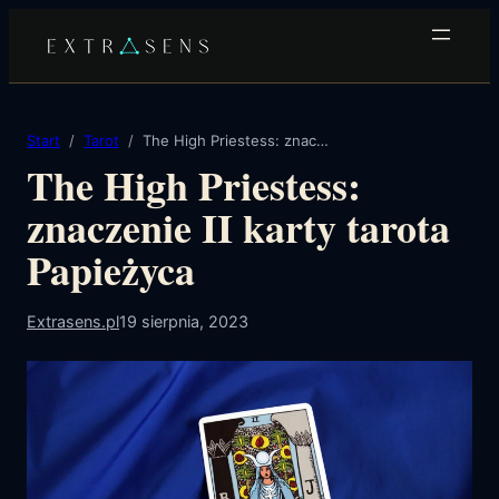
Przejdź
do
treści
Start
Tarot
The High Priestess: znaczenie II karty tarota Papieżyca
The High Priestess:
znaczenie II karty tarota
Papieżyca
Extrasens.pl
19 sierpnia, 2023